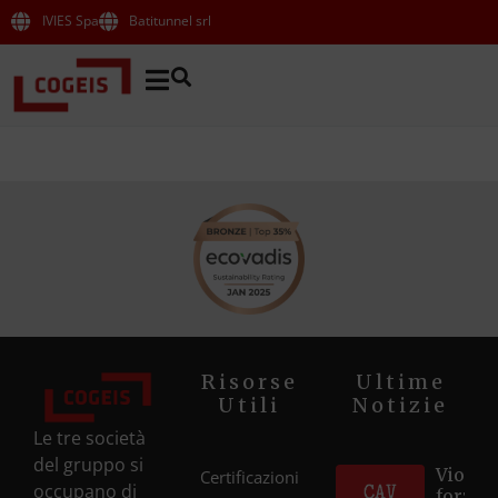
IVIES Spa
Batitunnel srl
Risorse
Ultime
Utili
Notizie
Le tre società
del gruppo si
Violett
Certificazioni
occupano di
forza d