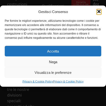
costruzioni
donne
Qualificazioni
diventa
generali e di
Gestisci Consenso
23° Ce
SOA
tutti gli aspetti
Antivi
del settore
Per fornire le migliori esperienze, utilizziamo tecnologie come i cookie per
della
Etica &
memorizzare e/o accedere alle informazioni del dispositivo. Il consenso a
Regio
edile, ma da
queste tecnologie ci permetterà di elaborare dati come il comportamento di
Piemo
Conformità
sempre ci
navigazione o ID unici su questo sito. Non acconsentire o ritirare il
impegniamo
consenso può influire negativamente su alcune caratteristiche e funzioni.
Al via i
Whistleblowing
nel processo di
lavori 
galleri
diversificazione
Accetta
Privacy
CVA Hô
e
con la
Policy
specializzazione
Nega
benedi
nel mondo
di Sant
Barbar
della
Visualizza le preferenze
costruzione.
Privacy & Cookie Policy
Privacy & Cookie Policy
Ad oggi sono
tre le nostre
divisioni
speciali: