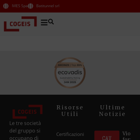
IVIES Spa
Batitunnel srl
Risorse
Ultime
Utili
Notizie
Le tre società
del gruppo si
Violett
Certificazioni
occupano di
forza d