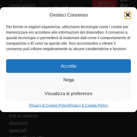
costruzioni
donne
Qualificazioni
diventa
generali e di
Gestisci Consenso
23° Ce
SOA
tutti gli aspetti
Antivi
del settore
Per fornire le migliori esperienze, utilizziamo tecnologie come i cookie per
della
Etica &
memorizzare e/o accedere alle informazioni del dispositivo. Il consenso a
Regio
edile, ma da
queste tecnologie ci permetterà di elaborare dati come il comportamento di
Piemo
Conformità
sempre ci
navigazione o ID unici su questo sito. Non acconsentire o ritirare il
impegniamo
consenso può influire negativamente su alcune caratteristiche e funzioni.
Al via i
Whistleblowing
nel processo di
lavori 
galleri
diversificazione
Accetta
Privacy
CVA Hô
e
con la
Policy
specializzazione
Nega
benedi
nel mondo
di Sant
Barbar
della
Visualizza le preferenze
costruzione.
Privacy & Cookie Policy
Privacy & Cookie Policy
Ad oggi sono
tre le nostre
divisioni
speciali: