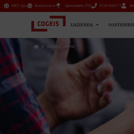
IVIES Spa
Batitunnel srl
Quincinetto (TO)
0125 635111
Ar
L’AZIENDA
SOSTENIBI
RISORSE UMANE