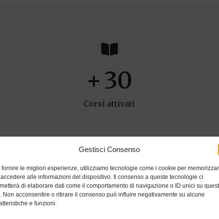
+
30
Corsi attivati
Gestisci Consenso
 fornire le migliori esperienze, utilizziamo tecnologie come i cookie per memorizza
 accedere alle informazioni del dispositivo. Il consenso a queste tecnologie ci
metterà di elaborare dati come il comportamento di navigazione o ID unici su ques
rna
o. Non acconsentire o ritirare il consenso può influire negativamente su alcune
atteristiche e funzioni.
fica, organizza e gestisce