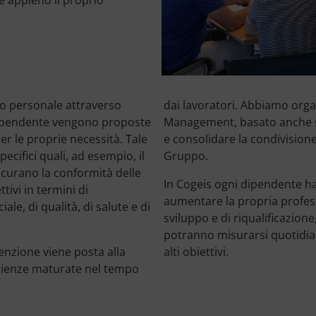
 appieno il proprio
io personale attraverso
dai lavoratori. Abbiamo or
i dipendente vengono proposte
Management, basato anche sul
er le proprie necessità. Tale
e consolidare la condivision
cifici quali, ad esempio, il
Gruppo.
sicurano la conformità delle
In Cogeis ogni dipendente ha l
ttivi in termini di
aumentare la propria professi
ale, di qualità, di salute e di
sviluppo e di riqualificazion
potranno misurarsi quotidia
enzione viene posta alla
alti obiettivi.
erienze maturate nel tempo