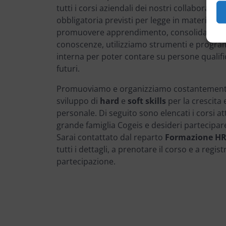
tutti i corsi aziendali dei nostri collaboratori
obbligatoria previsti per legge in materia di s
promuovere apprendimento, consolidamento
conoscenze, utilizziamo strumenti e program
interna per poter contare su persone qualific
futuri.
Promuoviamo e organizziamo costantemente c
sviluppo di
hard
e
soft skills
per la crescita 
personale. Di seguito sono elencati i corsi atti
grande famiglia Cogeis e desideri partecipare, c
Sarai contattato dal reparto
Formazione H
tutti i dettagli, a prenotare il corso e a regist
partecipazione.