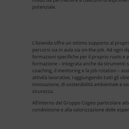
modo da permettere a ciascuno di esprimere
potenziale.
L’Azienda offre un ottimo supporto al propr
percorsi sia in aula sia on-the-job. Ad ogn
formazioni specifiche per il proprio ruolo e p
formazione – integrata anche da strumenti spe
coaching, il mentoring e la job rotation – as
attività lavorative, raggiungendo tutti gli obie
innovazione, di sostenibilità ambientale e soci
sicurezza.
All’interno del Gruppo Cogeis particolare att
condivisione e alla valorizzazione delle esp