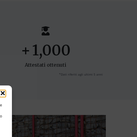
+
1,000
Attestati ottenuti
*Dati riferiti agli ultimi 5 anni
re
to