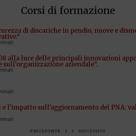
Corsi di formazione
icurezza di discariche in pendio, nuove e di
ative.“
minati
8 alla luce delle principali innovazioni apport
 e sull’organizzazione aziendale“.
minati
minati
i e l’impatto sull’aggiornamento del PNA: val
minati
PRECEDENTE
1
2
SUCCESSIVO