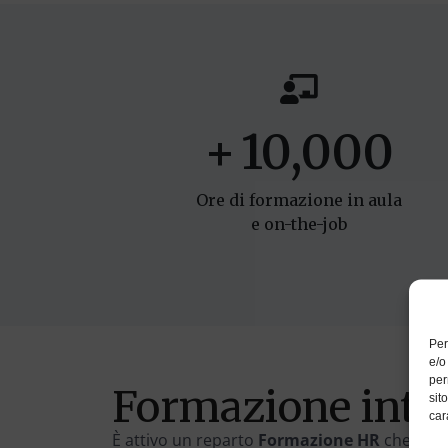
+
10,000
Ore di formazione in aula
e on-the-job
Per
e/o
per
Formazione inte
sit
car
È attivo un reparto
Formazione HR
che piani