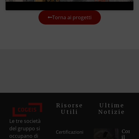
Torna ai progetti
Risorse
Ultime
Utili
Notizie
Le tre società
del gruppo si
Compl
Certificazioni
occupano di
il