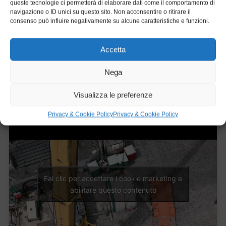
queste tecnologie ci permetterà di elaborare dati come il comportamento di
delle strutture sovrastanti e dell’ambiente urbano.
navigazione o ID unici su questo sito. Non acconsentire o ritirare il
consenso può influire negativamente su alcune caratteristiche e funzioni.
Dettagli
Stato:
Concluso
Accetta
Consegna:
2021
Nega
Luogo:
Napoli
Categorie:
Minitunnel
,
Tunnelling
Visualizza le preferenze
Privacy & Cookie Policy
Privacy & Cookie Policy
Fai clic per accettare i cookie marketing e
abilitare questo contenuto