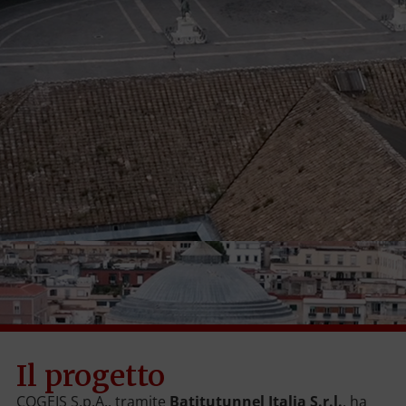
Il progetto
COGEIS S.p.A., tramite
Batitutunnel Italia S.r.l.
, ha