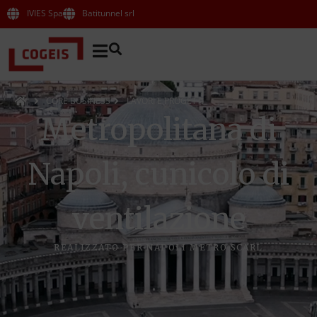
IVIES Spa
Batitunnel srl
CORE BUSINESS
LAVORI E PROGETTI
Metropolitana di
Napoli, cunicolo di
ventilazione
REALIZZATO PER NAPOLI METRO SCARL