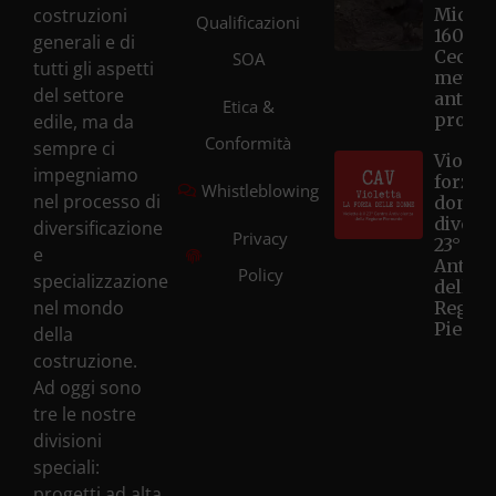
costruzioni
Microt
Qualificazioni
1600 d
generali e di
Cecina
SOA
tutti gli aspetti
metri, 
del settore
anticip
Etica &
progr
edile, ma da
Conformità
sempre ci
Violett
impegniamo
forza d
Whistleblowing
nel processo di
donne
diventa
diversificazione
Privacy
23° Ce
e
Antivi
Policy
specializzazione
della
nel mondo
Regio
Piemo
della
costruzione.
Ad oggi sono
tre le nostre
divisioni
speciali:
progetti ad alta