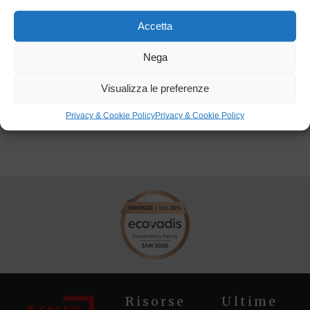
Consegna:
2013
Luogo:
Aosta (AO)
Accetta
Categorie:
Commerciale
,
Edilizia Civile
Nega
Visualizza le preferenze
Torna ai progetti
Privacy & Cookie Policy
Privacy & Cookie Policy
Risorse
Ultime