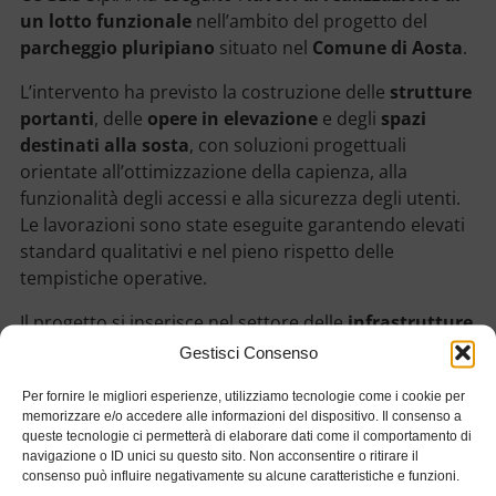
un lotto funzionale
nell’ambito del progetto del
parcheggio pluripiano
situato nel
Comune di Aosta
.
L’intervento ha previsto la costruzione delle
strutture
portanti
, delle
opere in elevazione
e degli
spazi
destinati alla sosta
, con soluzioni progettuali
orientate all’ottimizzazione della capienza, alla
funzionalità degli accessi e alla sicurezza degli utenti.
Le lavorazioni sono state eseguite garantendo elevati
standard qualitativi e nel pieno rispetto delle
tempistiche operative.
Il progetto si inserisce nel settore delle
infrastrutture
urbane
, contribuendo al miglioramento della mobilità
Gestisci Consenso
e dei servizi al cittadino nel capoluogo regionale.
Per fornire le migliori esperienze, utilizziamo tecnologie come i cookie per
memorizzare e/o accedere alle informazioni del dispositivo. Il consenso a
Dettagli
queste tecnologie ci permetterà di elaborare dati come il comportamento di
navigazione o ID unici su questo sito. Non acconsentire o ritirare il
Stato:
Concluso
consenso può influire negativamente su alcune caratteristiche e funzioni.