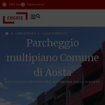
IVIES Spa
Batitunnel srl
CORE BUSINESS
LAVORI E PROGETTI
Parcheggio
multipiano Comune
di Aosta
REALIZZATO PER REGIONE AUTONOMA VALLE D'AOSTA