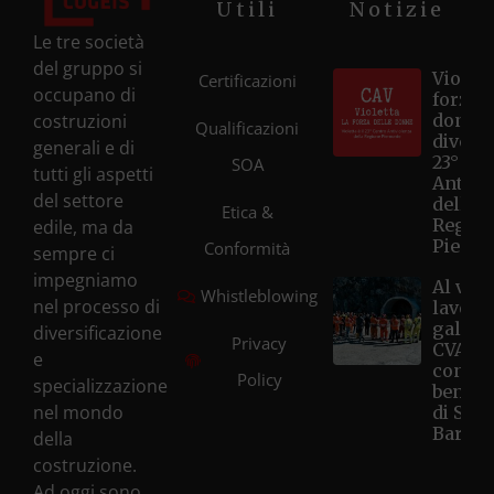
Utili
Notizie
Le tre società
del gruppo si
Violett
Certificazioni
occupano di
forza d
costruzioni
donne
Qualificazioni
diventa
generali e di
23° Ce
SOA
tutti gli aspetti
Antivi
del settore
della
Etica &
Regio
edile, ma da
Piemo
Conformità
sempre ci
impegniamo
Al via i
Whistleblowing
nel processo di
lavori 
galleri
diversificazione
Privacy
CVA Hô
e
con la
Policy
specializzazione
benedi
nel mondo
di Sant
Barbar
della
costruzione.
Ad oggi sono