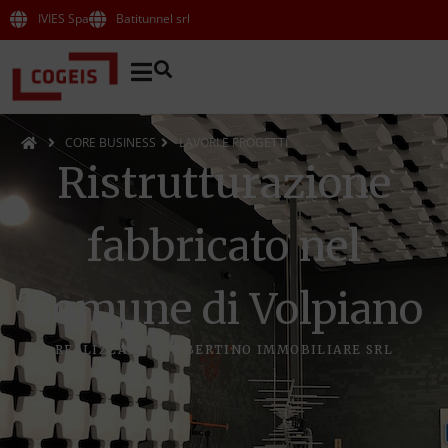
IVIES Spa
Batitunnel srl
CORE BUSINESS
LAVORI E PROGETTI
Ristrutturazione
fabbricato nel
Comune di Volpiano
REALIZZATO PER BERTINO IMMOBILIARE SRL