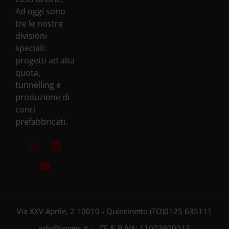
Ad oggi sono
tre le nostre
divisioni
speciali:
progetti ad alta
quota,
tunnelling e
produzione di
conci
prefabbricati.
Via XXV Aprile, 2 10010 - Quincinetto (TO)
0125 635111
info@cogeis.it
CF & P.IVA: 11003900013