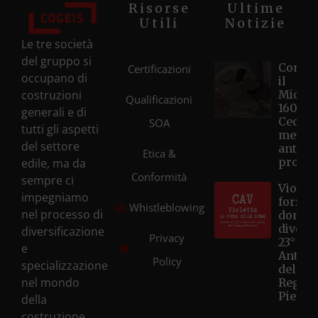
Risorse
Ultime
Utili
Notizie
Le tre società
del gruppo si
Compl
Certificazioni
occupano di
il
costruzioni
Microt
Qualificazioni
1600 d
generali e di
Cecina
SOA
tutti gli aspetti
metri, 
del settore
anticip
Etica &
progr
edile, ma da
Conformità
sempre ci
Violett
impegniamo
forza d
Whistleblowing
nel processo di
donne
diventa
diversificazione
Privacy
23° Ce
e
Antivi
Policy
specializzazione
della
nel mondo
Regio
Piemo
della
costruzione.