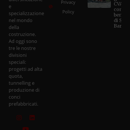
Privacy
CVA Hô
e
con la
Policy
specializzazione
benedi
nel mondo
di Sant
Barbar
della
costruzione.
Ad oggi sono
tre le nostre
divisioni
speciali:
progetti ad alta
quota,
tunnelling e
produzione di
conci
prefabbricati.