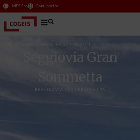
IVIES Spa
Batitunnel srl
CORE BUSINESS
LAVORI E PROGETTI
Seggiovia Gran
Sommetta
REALIZZATA PER CERVINO SPA