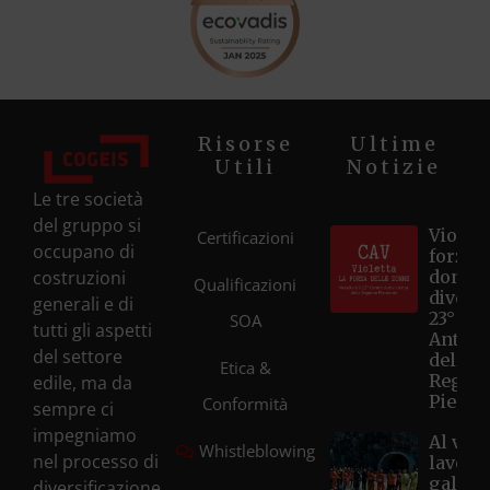
Risorse
Ultime
Utili
Notizie
Le tre società
del gruppo si
Violett
Certificazioni
occupano di
forza d
costruzioni
donne
Qualificazioni
diventa
generali e di
23° Ce
SOA
tutti gli aspetti
Antivi
del settore
della
Etica &
Regio
edile, ma da
Piemo
Conformità
sempre ci
impegniamo
Al via i
Whistleblowing
nel processo di
lavori 
galleri
diversificazione