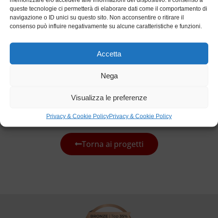
attenzione alla sostenibilità e alla valorizzazione del
queste tecnologie ci permetterà di elaborare dati come il comportamento di
turismo alpino.
navigazione o ID unici su questo sito. Non acconsentire o ritirare il
consenso può influire negativamente su alcune caratteristiche e funzioni.
Dettagli
Accetta
Stato:
Concluso
Consegna:
2022
Nega
Luogo:
Breuil-Cervinia, Valtournenche (AO)
Visualizza le preferenze
Categorie:
Alta quota
,
Opere funiviarie
Privacy & Cookie Policy
Privacy & Cookie Policy
Torna ai progetti