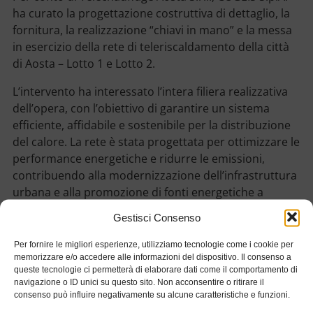
ha curato la progettazione costruttiva di dettaglio, la
fornitura, la realizzazione “chiavi in mano” e la messa
in esercizio della rete di teleriscaldamento della città
di Aosta – Lotto 1 e Lotto 2.
L’intervento ha interessato l’intera filiera realizzativa
dell’opera, con l’obiettivo di garantire un sistema
efficiente, affidabile e sostenibile per la distribuzione
del calore. La rete è stata progettata per ottimizzare le
performance energetiche e ridurre le emissioni,
contribuendo alla modernizzazione dell’infrastruttura
urbana e alla promozione di fonti energetiche a
minore impatto ambientale.
Gestisci Consenso
Dettagli
Per fornire le migliori esperienze, utilizziamo tecnologie come i cookie per
memorizzare e/o accedere alle informazioni del dispositivo. Il consenso a
Stato:
Concluso
queste tecnologie ci permetterà di elaborare dati come il comportamento di
navigazione o ID unici su questo sito. Non acconsentire o ritirare il
Consegna:
2018
consenso può influire negativamente su alcune caratteristiche e funzioni.
Luogo:
Aosta