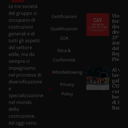
Le tre società
del gruppo si
Violett
Certificazioni
occupano di
forza d
costruzioni
donne
Qualificazioni
diventa
generali e di
23° Ce
SOA
tutti gli aspetti
Antivi
del settore
della
Etica &
Regio
edile, ma da
Piemo
Conformità
sempre ci
impegniamo
Al via i
Whistleblowing
nel processo di
lavori 
galleri
diversificazione
Privacy
CVA Hô
e
con la
Policy
specializzazione
benedi
nel mondo
di Sant
Barbar
della
costruzione.
Ad oggi sono