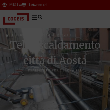
IVIES Spa
Batitunnel srl
CORE BUSINESS
LAVORI E PROGETTI
Teleriscaldamento
città di Aosta
REALIZZATO PER TELCHA SRL