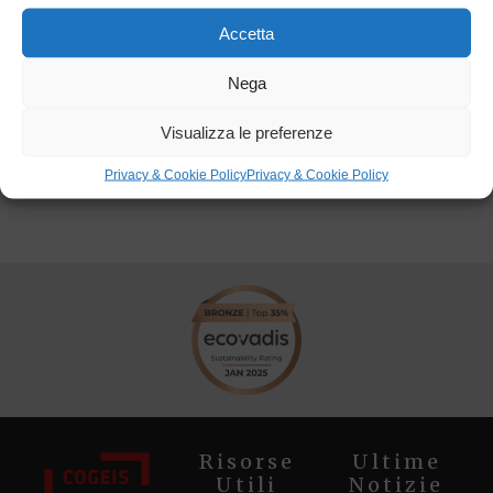
Categorie:
Energia e Ambiente
,
Accetta
Infrastrutture
,
Teleriscaldamento
Nega
Visualizza le preferenze
Torna ai progetti
Privacy & Cookie Policy
Privacy & Cookie Policy
Risorse
Ultime
Utili
Notizie