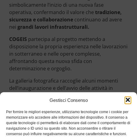
simbolicamente l’inizio di una nuova fase
operativa, confermando il valore che
tradizione,
sicurezza e collaborazione
continuano ad avere
nei
grandi lavori infrastrutturali.
COGEIS
partecipa al progetto mettendo a
disposizione la propria esperienza nelle lavorazioni
in sotterraneo e nelle opere complesse,
affrontando questa nuova sfida con
determinazione e orgoglio.
La galleria fotografica raccoglie alcuni momenti
dell’inaugurazione e dell’avvio delle attività in
cantiere.
Gestisci Consenso
Per fornire le migliori esperienze, utilizziamo tecnologie come i cookie per
memorizzare e/o accedere alle informazioni del dispositivo. Il consenso a
queste tecnologie ci permetterà di elaborare dati come il comportamento di
Benedizione Santa Barbara
BGF
Cantiere
navigazione o ID unici su questo sito. Non acconsentire o ritirare il
consenso può influire negativamente su alcune caratteristiche e funzioni.