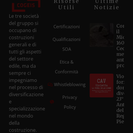
Risorse
Ultime
Utili
Notizie
Le tre società
del gruppo si
Compl
Certificazioni
occupano di
il
costruzioni
Microt
Qualificazioni
1600 d
generali e di
Cecina
SOA
tutti gli aspetti
metri, 
del settore
anticip
Etica &
progr
edile, ma da
Conformità
sempre ci
Violett
impegniamo
forza d
Whistleblowing
nel processo di
donne
diventa
diversificazione
Privacy
23° Ce
e
Antivi
Policy
specializzazione
della
nel mondo
Regio
Piemo
della
costruzione.