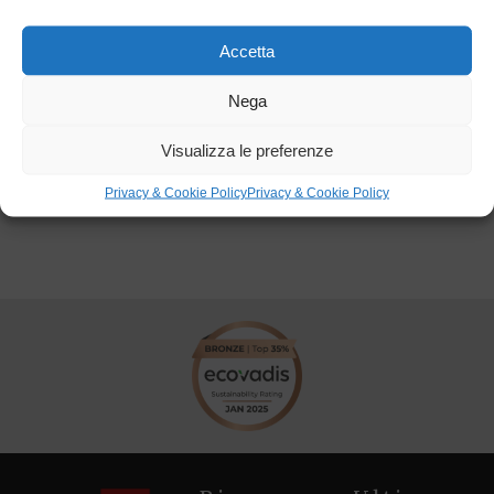
Cantieri COGEIS
Centrale Hône 2
Cogeis
CVA
Energia idroelettrica
Galleria Hône 2
Accetta
Galleria idroelettrica
Hône 2
Infrastrutture
Nega
Lavori in sotterraneo
Opere infrastrutturali
Visualizza le preferenze
Santa Barbara
Scavo galleria
Privacy & Cookie Policy
Privacy & Cookie Policy
Sertec Engineering
Tunneling
Valle d’Aosta