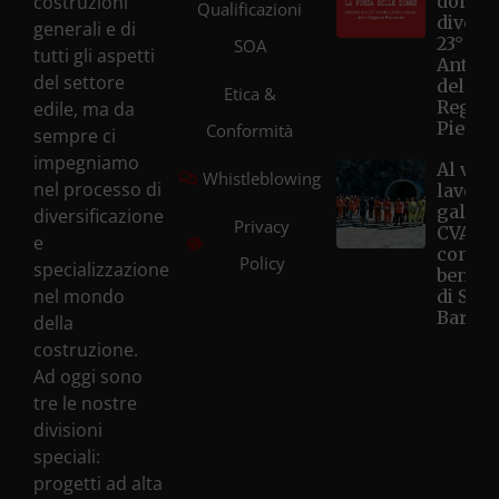
costruzioni
donne
Qualificazioni
diventa
generali e di
23° Ce
SOA
tutti gli aspetti
Antivi
del settore
della
Etica &
Regio
edile, ma da
Piemo
Conformità
sempre ci
impegniamo
Al via i
Whistleblowing
nel processo di
lavori 
galleri
diversificazione
Privacy
CVA Hô
e
con la
Policy
specializzazione
benedi
nel mondo
di Sant
Barbar
della
costruzione.
Ad oggi sono
tre le nostre
divisioni
speciali:
progetti ad alta