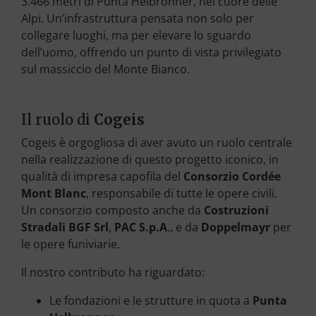
3.466 metri di Punta Helbronner, nel cuore delle
Alpi. Un’infrastruttura pensata non solo per
collegare luoghi, ma per elevare lo sguardo
dell’uomo, offrendo un punto di vista privilegiato
sul massiccio del Monte Bianco.
Il ruolo di
Cogeis
Cogeis è orgogliosa di aver avuto un ruolo centrale
nella realizzazione di questo progetto iconico, in
qualità di impresa capofila del
Consorzio Cordée
Mont Blanc
, responsabile di tutte le opere civili.
Un consorzio composto anche da
Costruzioni
Stradali BGF Srl
,
PAC S.p.A
., e da
Doppelmayr
per
le opere funiviarie.
Il nostro contributo ha riguardato:
Le fondazioni e le strutture in quota a
Punta