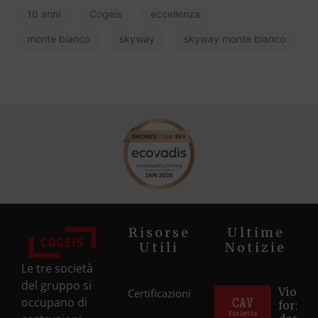
10 anni
Cogeis
eccellenza
monte bianco
skyway
skyway monte bianco
Risorse
Ultime
Utili
Notizie
Le tre società
del gruppo si
Violett
Certificazioni
occupano di
forza d