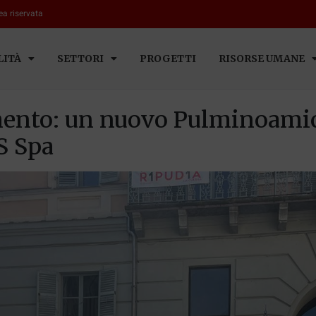
ea riservata
LITÀ
SETTORI
PROGETTI
RISORSE UMANE
ento: un nuovo Pulminoamico
S Spa