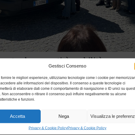
zzato che garantirà mobilità e support
Gestisci Consenso
 contributo di COGEIS Spa.
 fornire le migliori esperienze, utilizziamo tecnologie come i cookie per memorizza
n Piazza di Città a Ivrea la cerimonia di consegna di un n
 accedere alle informazioni del dispositivo. Il consenso a queste tecnologie ci
 persone con disabilità e cittadini appartenenti a categorie 
metterà di elaborare dati come il comportamento di navigazione o ID unici su ques
bblicità delle aziende in solidarietà concreta fin dal 2007.
o. Non acconsentire o ritirare il consenso può influire negativamente su alcune
atteristiche e funzioni.
ssità di supportare la mobilità di persone diversamente ab
Accetta
Nega
Visualizza le preferen
 Comuni, Associazioni Onlus e istituti scolastici affidano
concretizza grazie al sostegno economico di aziende del ter
Privacy & Cookie Policy
Privacy & Cookie Policy