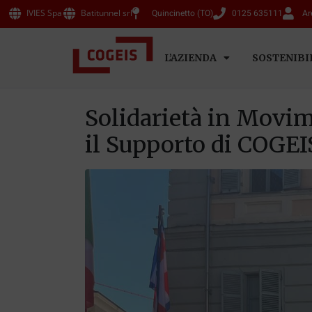
IVIES Spa
Batitunnel srl
Quincinetto (TO)
0125 635111
Ar
L’AZIENDA
SOSTENIBI
Solidarietà in Movim
il Supporto di COGEI