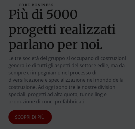
CORE BUSINESS
Più di 5000
progetti realizzati
parlano per noi.
Le tre società del gruppo si occupano di costruzioni
generali e di tutti gli aspetti del settore edile, ma da
sempre ci impegniamo nel processo di
diversificazione e specializzazione nel mondo della
costruzione. Ad oggi sono tre le nostre divisioni
speciali: progetti ad alta quota, tunnelling e
produzione di conci prefabbricati.
SCOPRI DI PIÙ