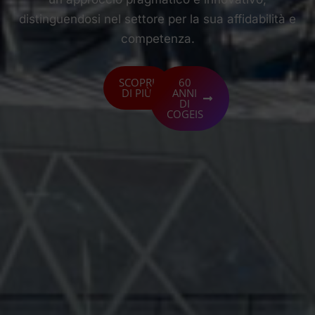
distinguendosi nel settore per la sua affidabilità e
competenza.
SCOPRI
60
DI PIÙ
ANNI
DI
COGEIS