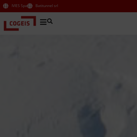
IVIES Spa
Batitunnel srl