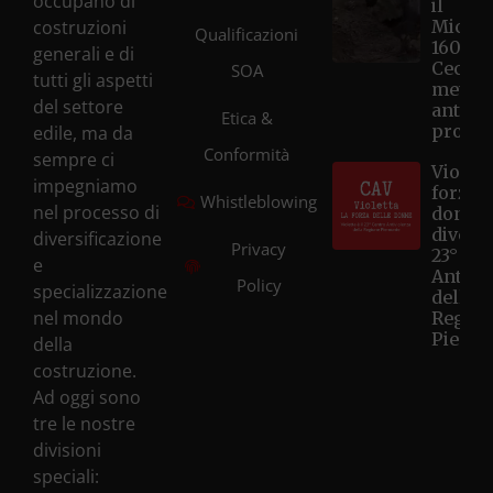
occupano di
il
costruzioni
Microt
Qualificazioni
1600 d
generali e di
Cecina
SOA
tutti gli aspetti
metri, 
del settore
anticip
Etica &
progr
edile, ma da
Conformità
sempre ci
Violett
impegniamo
forza d
Whistleblowing
nel processo di
donne
diventa
diversificazione
Privacy
23° Ce
e
Antivi
Policy
specializzazione
della
nel mondo
Regio
Piemo
della
costruzione.
Ad oggi sono
tre le nostre
divisioni
speciali: