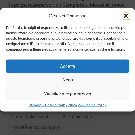
la preparazione verso i Campionati Mondiali Junior,
tappa chiave della stagione.
Gestisci Consenso
Attraverso questo sostegno, COGEIS conferma il
Per fornire le migliori esperienze, utilizziamo tecnologie come i cookie per
proprio impegno nel
valorizzare persone e
memorizzare e/o accedere alle informazioni del dispositivo. Il consenso a
progetti
capaci di rappresentare con
serietà e
queste tecnologie ci permetterà di elaborare dati come il comportamento di
navigazione o ID unici su questo sito. Non acconsentire o ritirare il
determinazione
i valori dell’azienda, nello sport
consenso può influire negativamente su alcune caratteristiche e funzioni.
come nel lavoro.
Accetta
Nega
Alpen FESA Cup
Atleti sponsorizzati
Visualizza le preferenze
Attività agonistica
Biathlon
Campionati Italiani
Privacy & Cookie Policy
Privacy & Cookie Policy
Cogeis
Competizioni sportive
Coppa Italia Fiocchi
IBU Junior Cup
Nayeli Mariotti Cavagnet