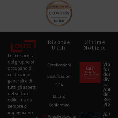
Risorse
Ultime
Utili
Notizie
Le tre società
del gruppo si
Violett
Certificazioni
occupano di
forza d
costruzioni
donne
Qualificazioni
diventa
generali e di
23° Ce
SOA
tutti gli aspetti
Antivi
del settore
della
Etica &
Regio
edile, ma da
Piemo
Conformità
sempre ci
impegniamo
Al via i
Whistleblowing