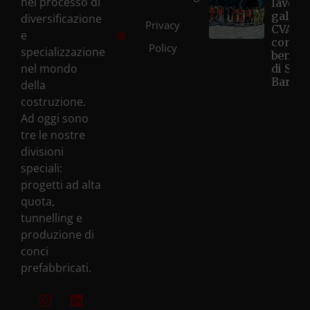
nel processo di
lavori 
galleri
diversificazione
Privacy
CVA Hô
e
con la
Policy
specializzazione
benedi
nel mondo
di Sant
Barbar
della
costruzione.
Ad oggi sono
tre le nostre
divisioni
speciali:
progetti ad alta
quota,
tunnelling e
produzione di
conci
prefabbricati.