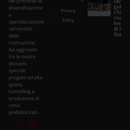
nel processo di
lavori 
galleri
diversificazione
Privacy
CVA Hô
e
con la
Policy
specializzazione
benedi
nel mondo
di Sant
Barbar
della
costruzione.
Ad oggi sono
tre le nostre
divisioni
speciali:
progetti ad alta
quota,
tunnelling e
produzione di
conci
prefabbricati.