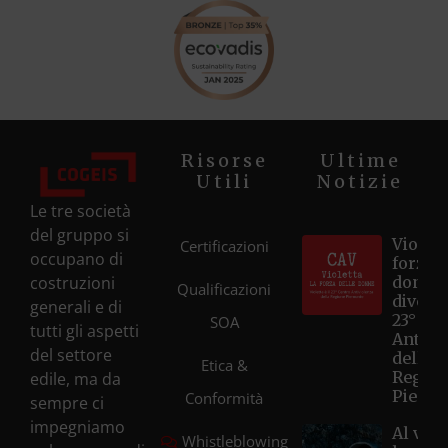
Risorse
Ultime
Utili
Notizie
Le tre società
del gruppo si
Violett
Certificazioni
occupano di
forza d
costruzioni
donne
Qualificazioni
diventa
generali e di
23° Ce
SOA
tutti gli aspetti
Antivi
del settore
della
Etica &
Regio
edile, ma da
Piemo
Conformità
sempre ci
impegniamo
Al via i
Whistleblowing