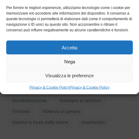
della
qualità e della continuità del lavoro svolto
Per fornire le migliori esperienze, utilizziamo tecnologie come i cookie per
negli anni dall’associazione sul territorio
.
memorizzare e/o accedere alle informazioni del dispositivo. Il consenso a
queste tecnologie ci permetterà di elaborare dati come il comportamento di
navigazione o ID unici su questo sito. Non acconsentire o ritirare il
consenso può influire negativamente su alcune caratteristiche e funzioni.
Associazioni
canavese
Centro Antiviolenza
Accetta
Cogeis
Comunità
Educazione
Nega
Inclusione sociale
Ivrea
Pari opportunità
Visualizza le preferenze
Piemonte
Prevenzione
Progetti sociali
Privacy & Cookie Policy
Privacy & Cookie Policy
Responsabilità sociale
Scuole
Sensibilizzazione
Sostegno al territorio
Territorio
Violenza di genere
Violetta la forza delle donne
Volontariato