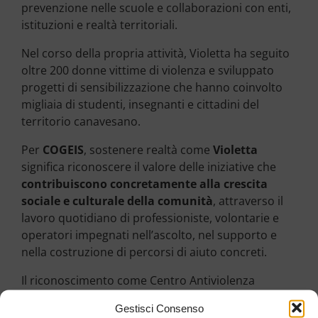
prevenzione nelle scuole e collaborazioni con enti,
istituzioni e realtà territoriali.
Nel corso della propria attività, Violetta ha seguito
oltre 200 donne vittime di violenza e sviluppato
progetti di sensibilizzazione che hanno coinvolto
migliaia di studenti, insegnanti e cittadini del
territorio canavesano.
Per
COGEIS
, sostenere realtà come
Violetta
significa riconoscere il valore delle iniziative che
contribuiscono concretamente alla crescita
sociale e culturale della comunità
, attraverso il
lavoro quotidiano di professioniste, volontarie e
operatori impegnati nell’ascolto, nel supporto e
nella costruzione di percorsi di aiuto concreti.
Il riconoscimento come Centro Antiviolenza
regionale rappresenta non solo un
importante
Gestisci Consenso
traguardo istituzionale
, ma anche la conferma