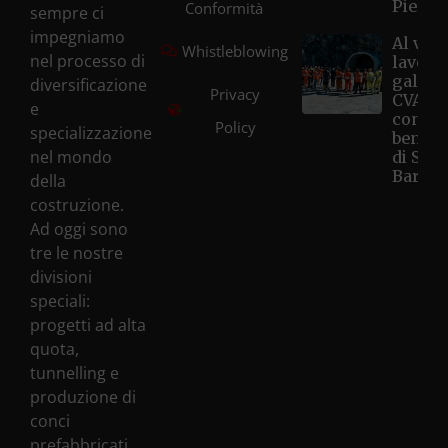
Piemo
Conformità
sempre ci
impegniamo
Al via i
Whistleblowing
nel processo di
lavori 
galleri
diversificazione
Privacy
CVA Hô
e
con la
Policy
specializzazione
benedi
nel mondo
di Sant
Barbar
della
costruzione.
Ad oggi sono
tre le nostre
divisioni
speciali:
progetti ad alta
quota,
tunnelling e
produzione di
conci
prefabbricati.