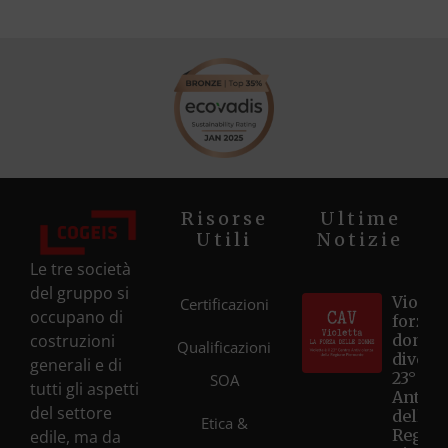
Risorse
Ultime
Utili
Notizie
Le tre società
del gruppo si
Violett
Certificazioni
occupano di
forza d
costruzioni
donne
Qualificazioni
diventa
generali e di
23° Ce
SOA
tutti gli aspetti
Antivi
del settore
della
Etica &
Regio
edile, ma da