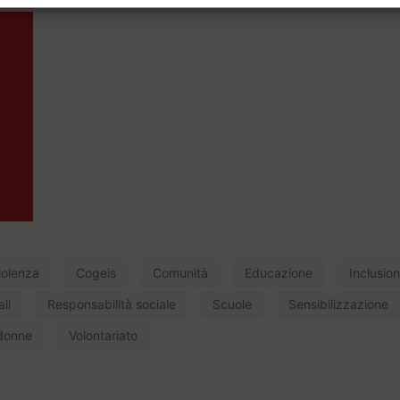
iolenza
Cogeis
Comunità
Educazione
Inclusion
li
Responsabilità sociale
Scuole
Sensibilizzazione
 donne
Volontariato