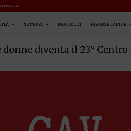
ea riservata
LITÀ
SETTORI
PROGETTI
RISORSE UMANE
le donne diventa il 23° Centro