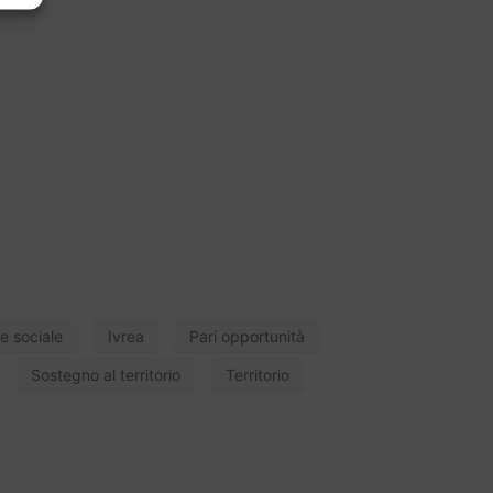
e sociale
Ivrea
Pari opportunità
Sostegno al territorio
Territorio