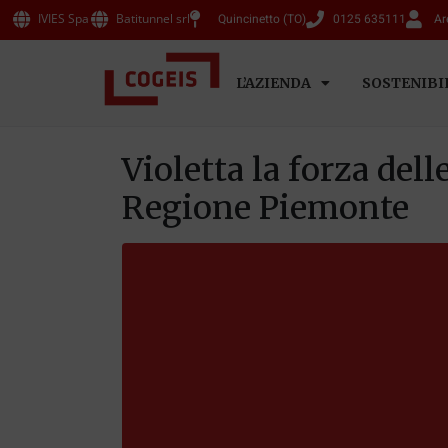
IVIES Spa
Batitunnel srl
Quincinetto (TO)
0125 635111
Ar
L’AZIENDA
SOSTENIBI
Violetta la forza del
Regione Piemonte