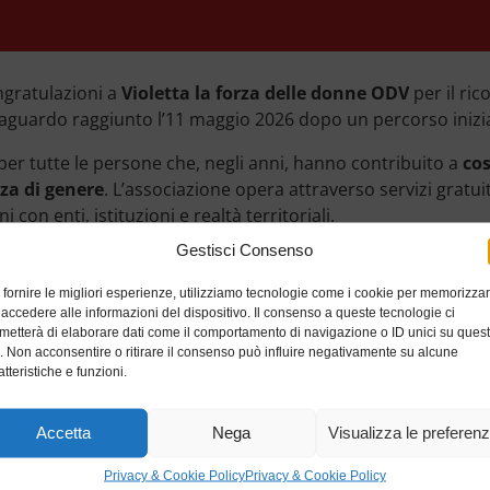
ngratulazioni a
Violetta la forza delle donne ODV
per il ri
raguardo raggiunto l’11 maggio 2026 dopo un percorso inizi
 per tutte le persone che, negli anni, hanno contribuito a
cos
za di genere
. L’associazione opera attraverso servizi gratuit
con enti, istituzioni e realtà territoriali.
Gestisci Consenso
ha seguito oltre 200 donne vittime di violenza e sviluppato p
 cittadini del territorio canavesano.
 fornire le migliori esperienze, utilizziamo tecnologie come i cookie per memorizza
 accedere alle informazioni del dispositivo. Il consenso a queste tecnologie ci
tta
significa riconoscere il valore delle iniziative che
contrib
metterà di elaborare dati come il comportamento di navigazione o ID unici su ques
averso il lavoro quotidiano di professioniste, volontarie e op
o. Non acconsentire o ritirare il consenso può influire negativamente su alcune
atteristiche e funzioni.
i aiuto concreti.
za regionale rappresenta non solo un
importante traguard
Accetta
Nega
Visualizza le preferen
o svolto negli anni dall’associazione sul territorio
.
Privacy & Cookie Policy
Privacy & Cookie Policy