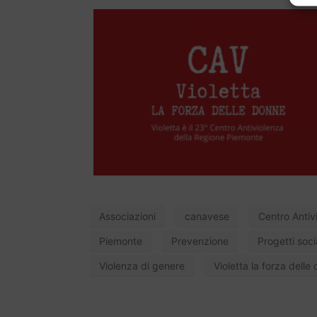
Associazioni
canavese
Centro Antiv
Piemonte
Prevenzione
Progetti socia
Violenza di genere
Violetta la forza delle