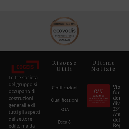
Risorse
Ultime
Utili
Notizie
Le tre società
del gruppo si
Violett
Certificazioni
occupano di
forza d
costruzioni
donne
Qualificazioni
diventa
generali e di
23° Ce
SOA
tutti gli aspetti
Antivi
del settore
della
Etica &
Regio
edile, ma da