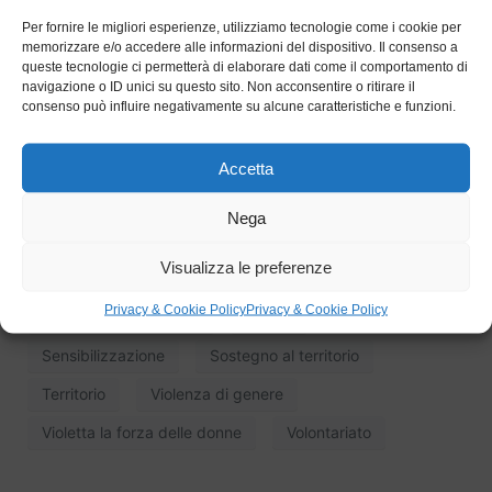
della
qualità e della continuità del lavoro svolto
Per fornire le migliori esperienze, utilizziamo tecnologie come i cookie per
negli anni dall’associazione sul territorio
.
memorizzare e/o accedere alle informazioni del dispositivo. Il consenso a
queste tecnologie ci permetterà di elaborare dati come il comportamento di
navigazione o ID unici su questo sito. Non acconsentire o ritirare il
consenso può influire negativamente su alcune caratteristiche e funzioni.
Associazioni
canavese
Centro Antiviolenza
Accetta
Cogeis
Comunità
Educazione
Nega
Inclusione sociale
Ivrea
Pari opportunità
Visualizza le preferenze
Piemonte
Prevenzione
Progetti sociali
Privacy & Cookie Policy
Privacy & Cookie Policy
Responsabilità sociale
Scuole
Sensibilizzazione
Sostegno al territorio
Territorio
Violenza di genere
Violetta la forza delle donne
Volontariato