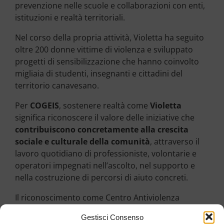
prevenzione nelle scuole e collaborazioni con enti,
istituzioni e realtà territoriali.
Nel corso della propria attività, Violetta ha seguito
oltre 200 donne vittime di violenza e sviluppato
progetti di sensibilizzazione che hanno coinvolto
migliaia di studenti, insegnanti e cittadini del
territorio canavesano.
Per
COGEIS
, sostenere realtà come
Violetta
significa riconoscere il valore delle iniziative che
contribuiscono concretamente alla crescita
sociale e culturale della comunità
, attraverso il
lavoro quotidiano di professioniste, volontarie e
operatori impegnati nell’ascolto, nel supporto e
nella costruzione di percorsi di aiuto concreti.
Il riconoscimento come Centro Antiviolenza
regionale rappresenta non solo un
importante
Gestisci Consenso
traguardo istituzionale
, ma anche la conferma