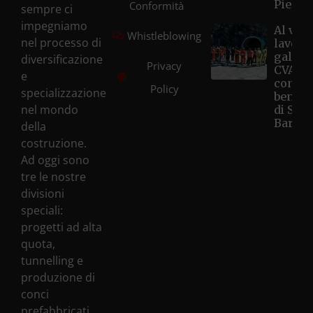
Piemo
Conformità
sempre ci
impegniamo
Al via i
Whistleblowing
nel processo di
lavori 
galleri
diversificazione
Privacy
CVA Hô
e
con la
Policy
specializzazione
benedi
nel mondo
di Sant
Barbar
della
costruzione.
Ad oggi sono
tre le nostre
divisioni
speciali:
progetti ad alta
quota,
tunnelling e
produzione di
conci
prefabbricati.